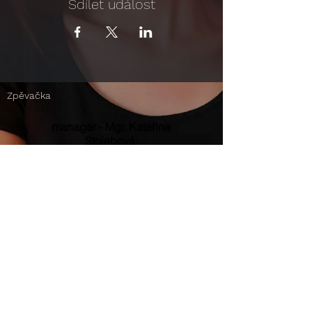
Sdílet událost
Zpěvačka
manager - Mgr. Kateřina
Stojebová:
manager.zdenkatrvalcova@seznam.c
z
|
+420 605 212 189
----------------------------------------
-----------
Zdenka Trvalcová
:
facebook
|
instagram
|
youtube
|
spotify
VOILA
:
facebook
|
instagram
|
youtube
|
spotify