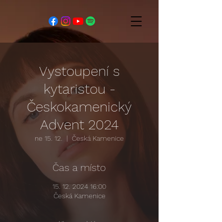
Vystoupení s
kytaristou -
Českokamenický
Advent 2024
ne 15. 12.
  |  
Česká Kamenice
Čas a místo
15. 12. 2024 16:00
Česká Kamenice