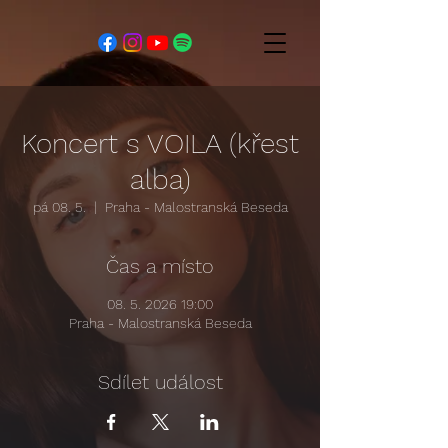
Koncert s VOILA (křest
alba)
pá 08. 5.
  |  
Praha - Malostranská Beseda
Čas a místo
08. 5. 2026 19:00
Praha - Malostranská Beseda
Sdílet událost