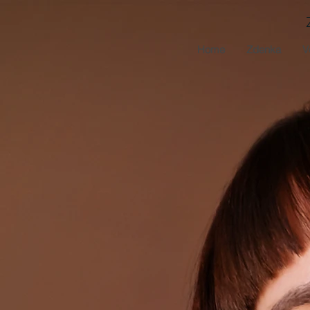
Home
Zdenka
V