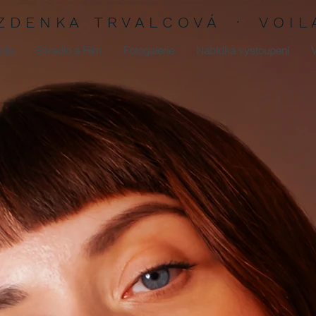
Z D E N K A T R V A L C O V Á · V O I L 
oila
Divadlo a Film
Fotogalerie
Nabídka vystoupení