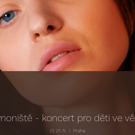
moniště - koncert pro děti ve v
čt 21. 5.
  |  
Praha