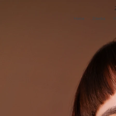
Home
Zdenka
V