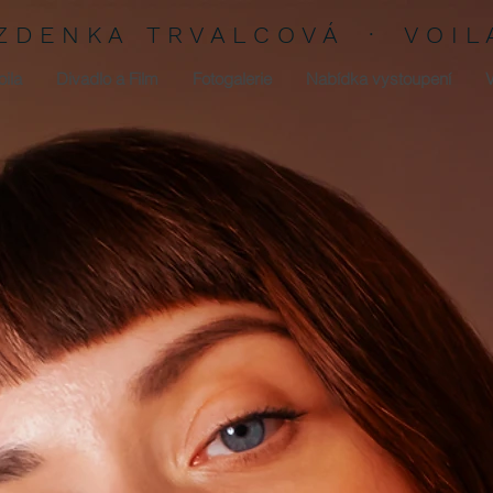
Z D E N K A T R V A L C O V Á · V O I L 
oila
Divadlo a Film
Fotogalerie
Nabídka vystoupení