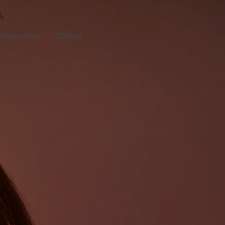
A
Výuka zpěvu
Obchod