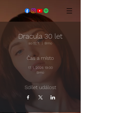
Dracula 30 let
so 17. 1.
  |  
Brno
Čas a místo
17. 1. 2026 19:00
Brno
Sdílet událost